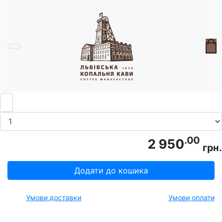
Головна
Девайси
Турка мідна ZH луската 200 мл
.00
2 950
грн.
Додати до кошика
Умови доставки
Умови оплати