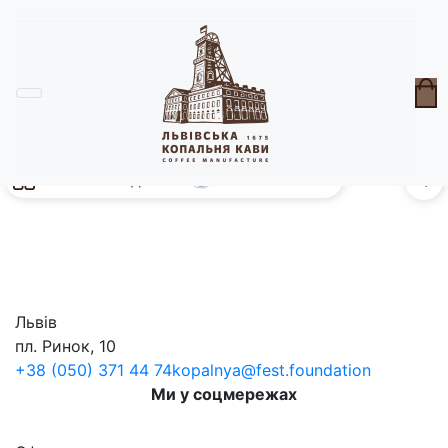
Кавова підписка ☕
без с
0
Львів
пл. Ринок, 10
+38 (050) 371 44 74
kopalnya@fest.foundation
Ми у соцмережах