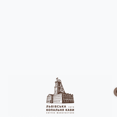
Локальна історія
Локальна історія
Львів
пл. Ринок, 10
+38 (050) 371 44 74
kopalnya@fest.foundation