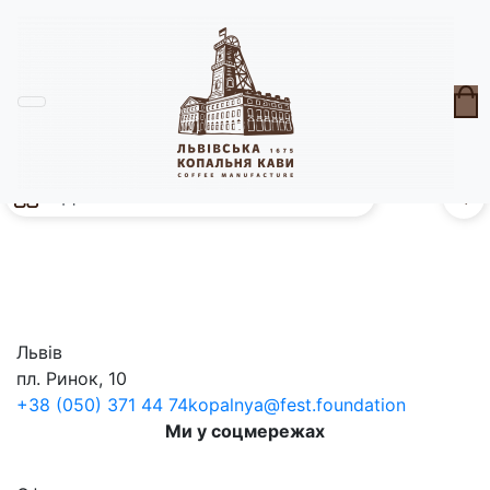
Девайси
без с
0
Львів
пл. Ринок, 10
+38 (050) 371 44 74
kopalnya@fest.foundation
Ми у соцмережах