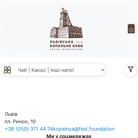
Чай | Какао | Інші
напої
без с
0
Львів
пл. Ринок, 10
+38 (050) 371 44 74
kopalnya@fest.foundation
Ми у соцмережах