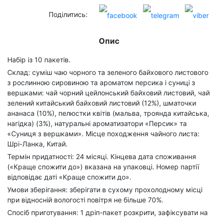
Поділитись:
Опис
Набір із 10 пакетів.
Склад: суміш чаю чорного та зеленого байхового листового
з рослинною сировиною та ароматом персика і суниці з
вершками: чай чорний цейлонський байховий листовий, чай
зелений китайський байховий листовий (12%), шматочки
ананаса (10%), пелюстки квітів (мальва, троянда китайська,
нагідка) (3%), натуральні ароматизатори «Персик» та
«Суниця з вершками». Місце походження чайного листа:
Шрі-Ланка, Китай.
Термін придатності: 24 місяці. Кінцева дата споживання
(«Краще спожити до») вказана на упаковці. Номер партії
відповідає даті «Краще спожити до».
Умови зберігання: зберігати в сухому прохолодному місці
при відносній вологості повітря не більше 70%.
Спосіб приготування: 1 дріп-пакет розкрити, зафіксувати на