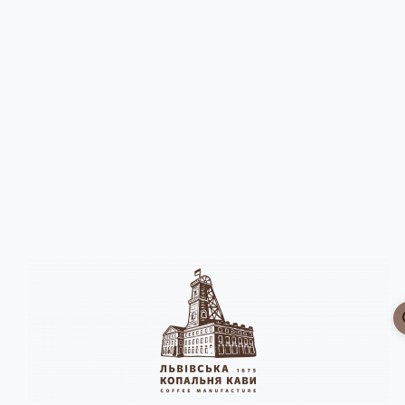
Головна
Чай | Какао | Інші напої
Опис