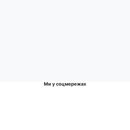
 ароматизатор «Молоко».
ще спожити до») вказана на упаковці. Номер партії відповідає д
відносній вологості повітря не більше 70%.
орнятку, залити 200 мл гарячої води (85–90°С), настоювати 3–4 х
Ми у соцмережах