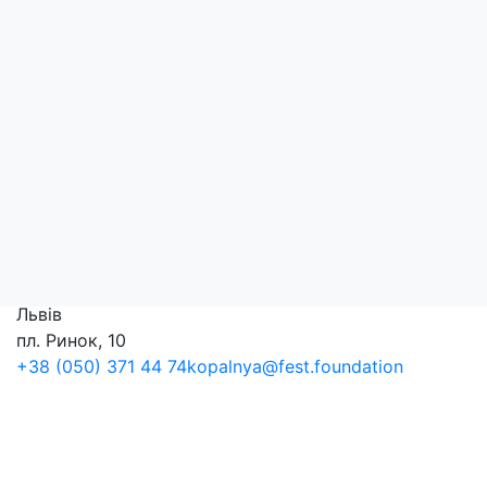
Склад: чай китайський улун байховий листовий, натуральний
Місце походження чайного листа: Китай.
Термін придатності: 24 місяці. Кінцева дата споживання («Кра
Умови зберігання: зберігати в сухому прохолодному місці при 
Спосіб приготування: 1 дріп-пакет розкрити, зафіксувати на г
Маса нетто: 2,4 г ±4,5%.
Львів
пл. Ринок, 10
+38 (050) 371 44 74
kopalnya@fest.foundation