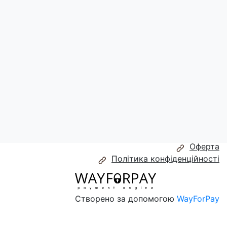
аті «Краще спожити до».
вилини.
Оферта
Політика конфіденційності
Створено за допомогою
WayForPay