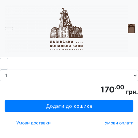
Головна
Чай | Какао | Інші напої
Какао Micolino Orange
.00
170
грн.
Додати до кошика
Умови доставки
Умови оплати