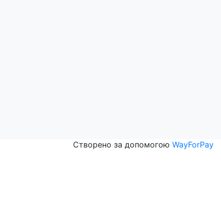
аку та легкої гостроти створює яскравий, зігріваючий напій
г, з них цукри — 55,4 г, Сіль — 5,9 г
Оферта
Політика конфіденційності
Створено за допомогою
WayForPay