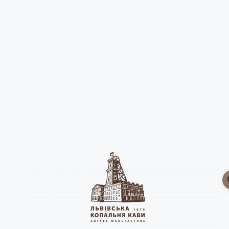
Головна
Чай | Какао | Інші напої
Опис