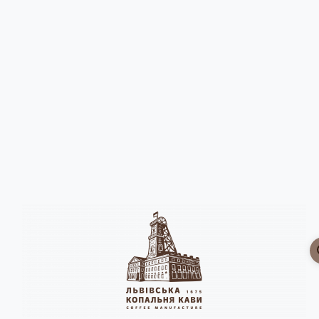
Головна
Чай | Какао | Інші напої
Опис