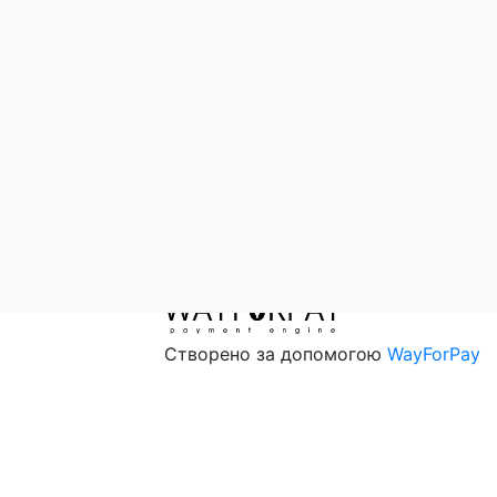
, цукор, маршмелоу (глюкозний сироп, цукор, вода питна,
 шоколадним смаком.
 28 г, Білки — 6 г, Сіль — 0 г
Оферта
Політика конфіденційності
Створено за допомогою
WayForPay