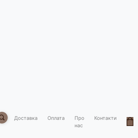
Кавова п
Розмір
1,5
3
Вага
мелена
зерно
Доставка
Оплата
Про
Контакти
нас
Умови д