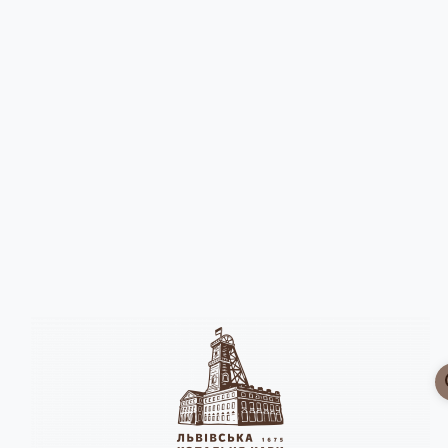
Головна
Кавова підписка \u2615