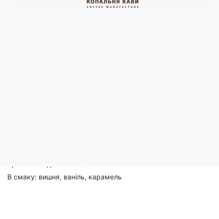
Опис
Аби улюблена кава ніколи не закінчувалася, скористайся каво
Як це працює?
Ти обираєш 1,5 або 3 кг улюбленої кави — у зернах чи меленої
узгодимо з тобою.
Ціна, яку бачиш вище, вказана за підписку на 3 місяці за 1,5 
Каву надсилаємо свіжообсмажену 100% арабіку, тож насол
Тепер тобі не потрібно ходити до крамниці й шукати нові со
Країна походження: Коста-Ріка
В смаку: вишня, ваніль, карамель