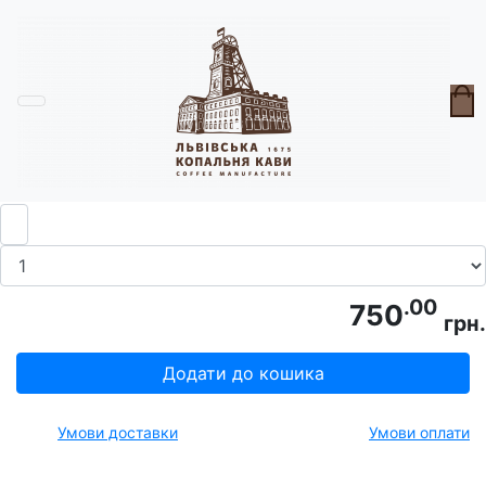
Головна
Крам
Аромадифузор Світанок У Горах
.00
750
грн.
Додати до кошика
Умови доставки
Умови оплати