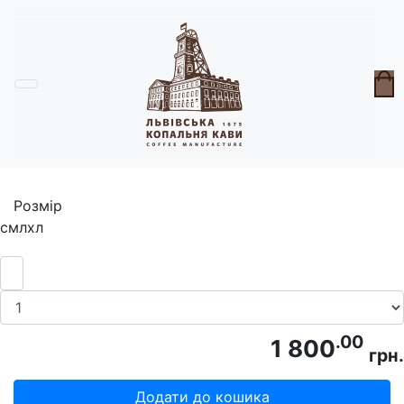
Головна
Мандруй Україною
Футболка Мандруй Україною Бежева
Розмір
с
м
л
хл
.00
1 800
грн.
Додати до кошика