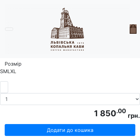
Головна
Крам
Худі Темно-Сірий Ігровий Lviv EYC'25
Розмір
S
M
L
XL
.00
1 850
грн.
Додати до кошика