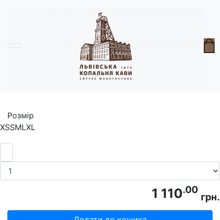
Головна
Пластова лінійка
Футболка чорна Пласт "Будь іскрою як
мрієш"
Розмір
XS
S
M
L
XL
.00
1 110
грн.
Додати до кошика