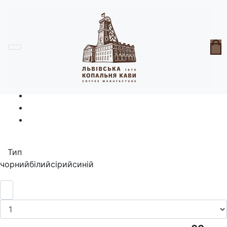
Головна
Горнята
Термос Копальня
Тип
чорний
білий
сірий
синій