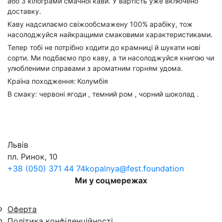
або 3 кілограми смачної кави. У вартість уже включено
доставку.
Каву надсилаємо свіжообсмажену 100% арабіку, тож
насолоджуйся найкращими смаковими характеристиками.
Тепер тобі не потрібно ходити до крамниці й шукати нові
сорти. Ми подбаємо про каву, а ти насолоджуйся книгою чи
улюбленими справами з ароматним горням удома.
Країна походження:
Колумбія
В смаку: червоні ягоди , темний ром , чорний шоколад .
Львів
пл. Ринок, 10
+38 (050) 371 44 74
kopalnya@fest.foundation
Ми у соцмережах
Оферта
Політика конфіденційності