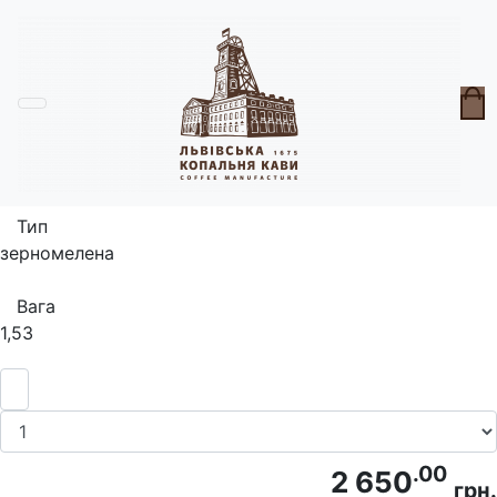
Головна
Кавова підписка \u2615
Кавова підписка Коли паде дощ
Тип
зерно
мелена
Вага
1,5
3
.00
2 650
грн.