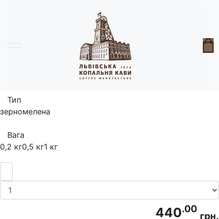
Головна
Кава
Кава Національно-свідома
Тип
зерно
мелена
Вага
0,2 кг
0,5 кг
1 кг
.00
440
грн.