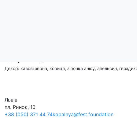
Опис
Ароматична свічка ручної роботи (капучино, мигдаль, француз
Соєвий віск - 90 мл
Дерев'яний гніт
Час горіння 18 годин
Декор: кавові зерна, кориця, зірочка анісу, апельсин, гвоздик
Львів
пл. Ринок, 10
+38 (050) 371 44 74
kopalnya@fest.foundation