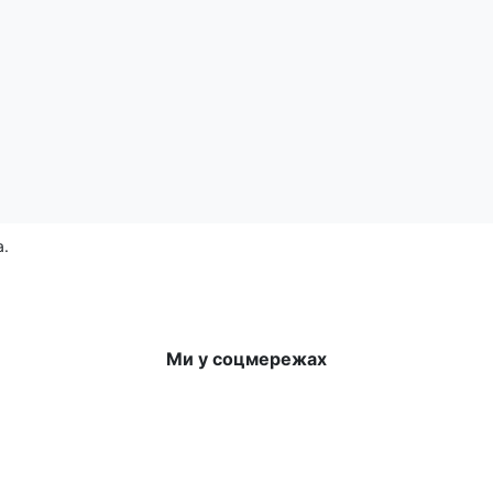
ька випічка)
а.
Ми у соцмережах