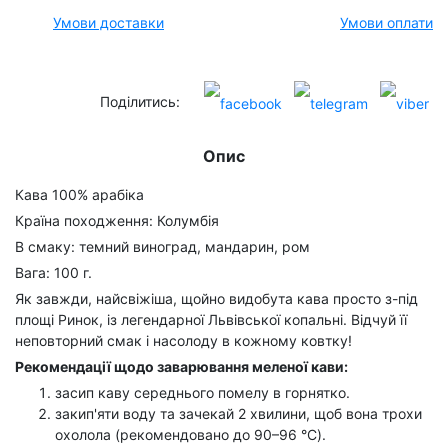
Умови доставки
Умови оплати
Поділитись:
Опис
Кава 100% арабіка
Країна походження: Колумбія
В смаку: темний виноград, мандарин, ром
Вага: 100 г.
Як завжди, найсвіжіша, щойно видобута кава просто з-під
площі Ринок, із легендарної Львівської копальні. Відчуй її
неповторний смак і насолоду в кожному ковтку!
Рекомендації щодо заварювання меленої кави:
засип каву середнього помелу в горнятко.
закип'яти воду та зачекай 2 хвилини, щоб вона трохи
охолола (рекомендовано до 90–96 °C).