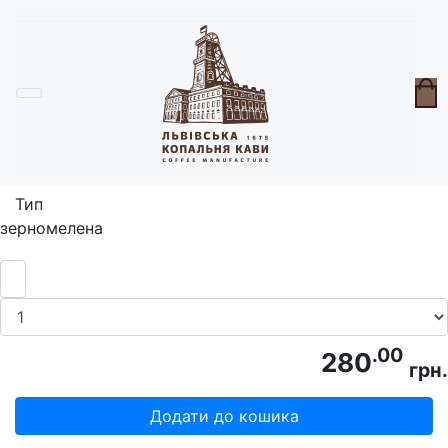
Головна
Кава на подарунок
Тубус Бандерівська кава
Тип
зерно
мелена
.00
280
грн.
Додати до кошика