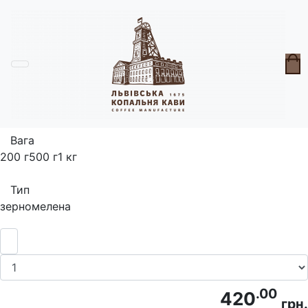
Головна
Кава
Кава Вусата
Вага
200 г
500 г
1 кг
Тип
зерно
мелена
.00
420
грн.