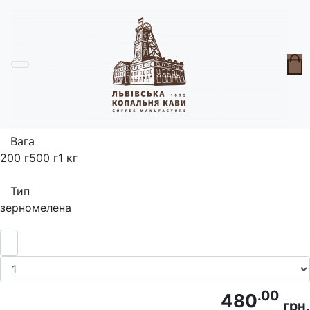
Головна
Кава
Кава Львівська
Вага
200 г
500 г
1 кг
Тип
зерно
мелена
.00
480
грн.