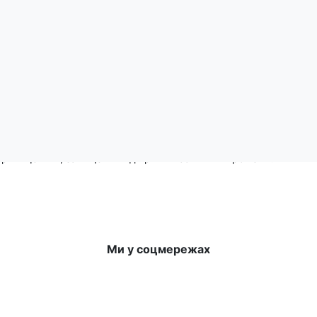
 г, вуглеводи - 72,68 г.
 приміщеннях, захищених від прямих сонячних променів.
Ми у соцмережах