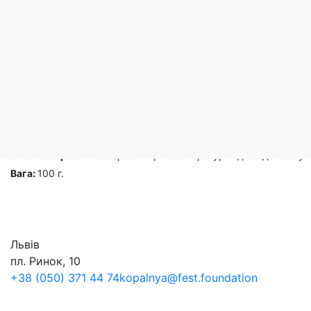
Опис
Мед натуральний "Кавовий".
Склад:
мед натуральний різнотрав'я 90%, кава мелена 10%.
Енергетична цінність на 100 г продукту:
1146 кДж / 274 ккал.
Поживна цінність на 100 г продукту:
білки - 2,11 г, жири - 1,44
Умови зберігання:
зберігати при температурі від 0С до 25С у
Вага:
100 г.
Львів
пл. Ринок, 10
+38 (050) 371 44 74
kopalnya@fest.foundation