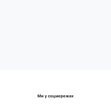
збиране
,емульгатор:
соєвий лецитин,
ваніль натуральна), зерна 
ислота, сорбінова кислота), глазуруючий агент (шелак, рослинна
мальний вміст какао - продуктів - 28,0%.
г, вуглеводи - 48,5 г.
Ми у соцмережах