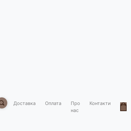
Кава в б
Тип
40 г
100 г
Доставка
Оплата
Про
Контакти
Умови д
нас