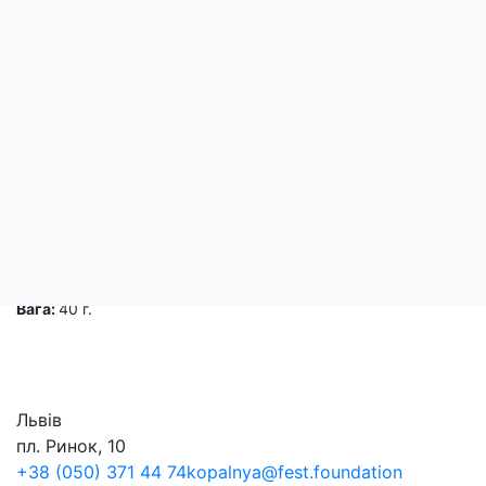
Опис
Драже "Зерна кави в білому шоколаді".
Склад:
шоколад білий ( цукор, какао - масло,
молоко сухе не
сахароза, глюкозний сироп,рослинна пальмова олія, лимонна к
Алергени у складі позначені жирним шрифтом. Без ГМО.
Міні
Енергетична цінність на 100 г продукту:
2182 кДж / 521 ккал.
Поживна цінність на 100 г продукту:
білки - 7,2 г, жири - 31,1 
Умови зберігання:
зберігати при температурі ( 18 ± 3) С та
при відносній вологості повітря не більше 75%.
Вага:
40 г.
Львів
пл. Ринок, 10
+38 (050) 371 44 74
kopalnya@fest.foundation