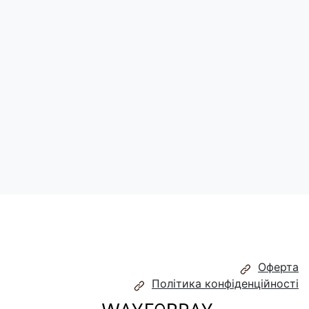
кави смаженої натуральної, глазуруючий агент ( гуміарабік,
 пальмова олія, етанол).
Може містити сліди горіхів.
Оферта
Політика конфіденційності