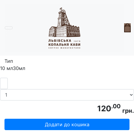
Головна
Доглядова косметика
Олія для твоєї гарної бороди
Тип
10 мл
30мл
.00
120
грн.
Додати до кошика