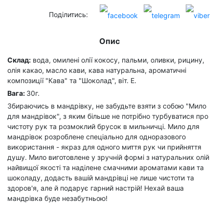
Поділитись:
Опис
Склад:
вода, омилені олії кокосу, пальми, оливки, рицину,
олія какао, масло кави, кава натуральна, ароматичні
композиції "Кава" та "Шоколад", віт. Е.
Вага:
30г.
Збираючись в мандрівку, не забудьте взяти з собою "Мило
для мандрівок", з яким більше не потрібно турбуватися про
чистоту рук та розмоклий брусок в мильничці. Мило для
мандрівок розроблене спеціально для одноразового
використання - якраз для одного миття рук чи прийняття
душу. Мило виготовлене у зручній формі з натуральних олій
найвищої якості та наділене смачними ароматами кави та
шоколаду, додасть вашій мандрівці не лише чистоти та
здоров'я, але й подарує гарний настрій! Нехай ваша
мандрівка буде незабутньою!